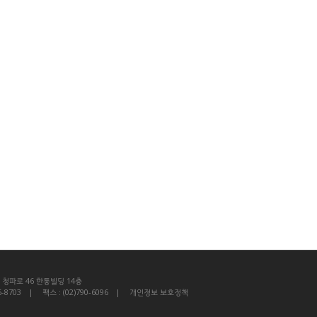
청파로 46 한통빌딩 14층
6-8703
팩스 : (02)790-6096
개인정보 보호정책